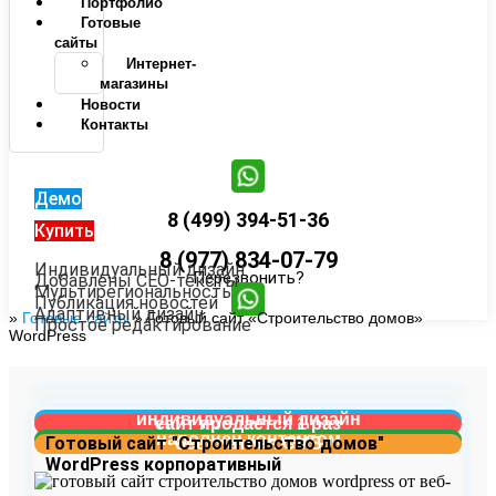
Портфолио
Готовые
сайты
Интернет-
магазины
Новости
Контакты
Демо
8 (499) 394-51-36
Купить
8 (977) 834-07-79
Индивидуальный дизайн
Перезвонить?
Добавлены СЕО-тексты
Мультирегиональность
Публикация новостей
Адаптивный дизайн
»
Готовые сайты
»
Готовый сайт «Строительство домов»
Простое редактирование
WordPress
индивидуальный дизайн
сайт продается 1 раз
наполнен контентом
Готовый сайт "Строительство домов"
бесплатная CMS
WordPress корпоративный