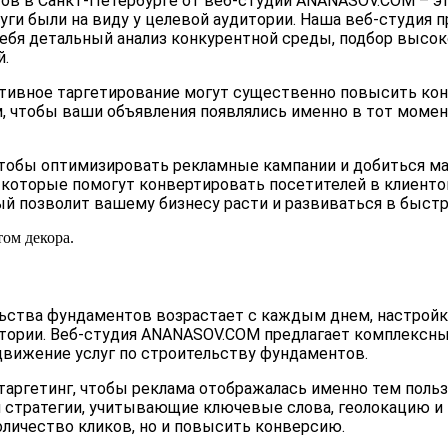
в в Санкт-Петербурге от веб-студии ANANASOV.COM – это
уги были на виду у целевой аудитории. Наша веб-студия 
себя детальный анализ конкурентной среды, подбор высо
й.
тивное таргетирование могут существенно повысить ко
, чтобы ваши объявления появлялись именно в тот момен
 чтобы оптимизировать рекламные кампании и добиться м
 которые помогут конвертировать посетителей в клиенто
рый позволит вашему бизнесу расти и развиваться в быс
льства фундаментов возрастает с каждым днем, настройк
тории. Веб-студия ANANASOV.COM предлагает комплексны
движение услуг по строительству фундаментов.
аргетинг, чтобы реклама отображалась именно тем поль
 стратегии, учитывающие ключевые слова, геолокацию 
оличество кликов, но и повысить конверсию.