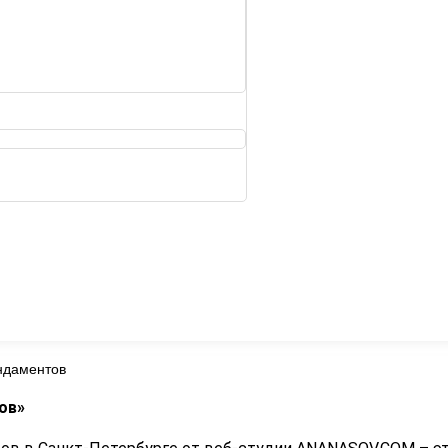
ндаментов
ов»