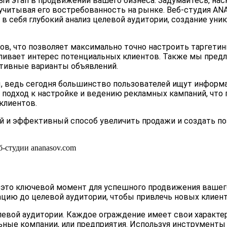
ый этап в продвижении вашего бизнеса. Задумайтесь, на
 учитывая его востребованность на рынке. Веб-студия A
в себя глубокий анализ целевой аудитории, создание уни
, что позволяет максимально точно настроить таргетин
ливает интерес потенциальных клиентов. Также мы предл
ктивные варианты объявлений.
ы, ведь сегодня большинство пользователей ищут инфор
 подход к настройке и ведению рекламных кампаний, что
клиентов.
кий и эффективный способ увеличить продажи и создать 
 это ключевой момент для успешного продвижения вашего
цию до целевой аудитории, чтобы привлечь новых клиент
евой аудитории. Каждое ограждение имеет свои характер
льные компании, или предприятия. Используя инструменты