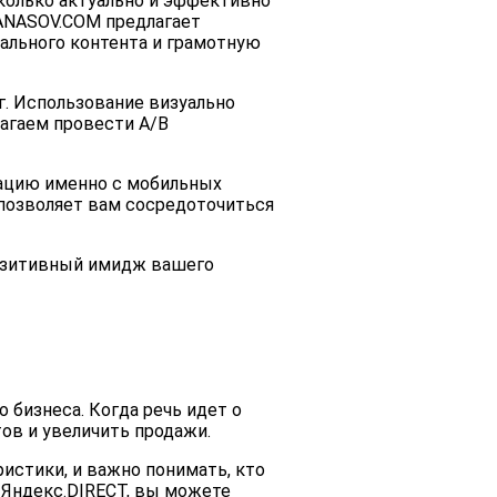
сколько актуально и эффективно
NANASOV.COM предлагает
кального контента и грамотную
г. Использование визуально
агаем провести A/B
мацию именно с мобильных
 позволяет вам сосредоточиться
позитивный имидж вашего
 бизнеса. Когда речь идет о
ов и увеличить продажи.
истики, и важно понимать, кто
 Яндекс.DIRECT, вы можете