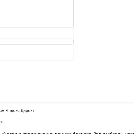
а» Яндекс.Директ
а»