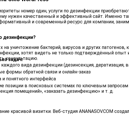
риоритеты номер один, услуги по дезинфекции приобрета
 ему нужен качественный и эффективный сайт. Именно та
нформативный и современный ресурс для компании, зан
о дезинфекции?
 на уничтожение бактерий, вирусов и других патогенов, 
инфекции, хотят видеть не только подтверждённый опыт 
ить консультацию.
ько задач:
каждого вида дезинфекции (дезинсекция, дератизация, ви
ые формы обратной связи и онлайн‑заказ
 и понятного интерфейса
е позиции в поисковых системах по ключевым запросам 
екция помещений», «заказать дезинфекцию» и т. д.
дание красивой визитки. Веб‑студия ANANASOV.COM созда