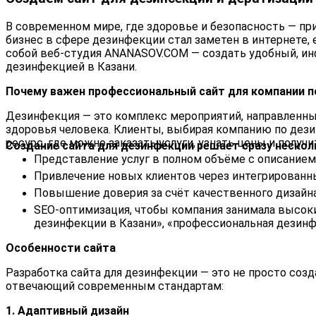
В современном мире, где здоровье и безопасность — п
бизнес в сфере дезинфекции стал заметен в интернете,
собой веб‑студия
ANANASOV.COM
— создать удобный, и
дезинфекцией в Казани.
Почему важен профессиональный сайт для компании п
Дезинфекция — это комплекс мероприятий, направленных
здоровья человека. Клиенты, выбирая компанию по дез
ресурс, где можно заказать услуги, узнать цены и получ
Создание сайта для дезинфекции решает сразу нескол
Представление услуг в полном объёме с описанием 
Привлечение новых клиентов через интегрированн
Повышение доверия за счёт качественного дизайна
SEO‑оптимизация, чтобы компания занимала высоки
дезинфекции в Казани», «профессиональная дезинф
Особенности сайта
Разработка сайта для дезинфекции — это не просто соз
отвечающий современным стандартам:
1. Адаптивный дизайн